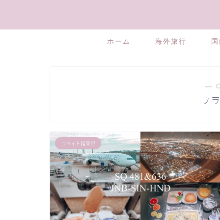
ホーム
海外旅行
国
― 
フ
フライト搭乗記