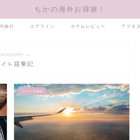
ちかの海外お得旅！
内旅行
エアライン
ホテルレビュー
アフタ
CATEGORY ―
ライト搭乗記
フライト搭乗記