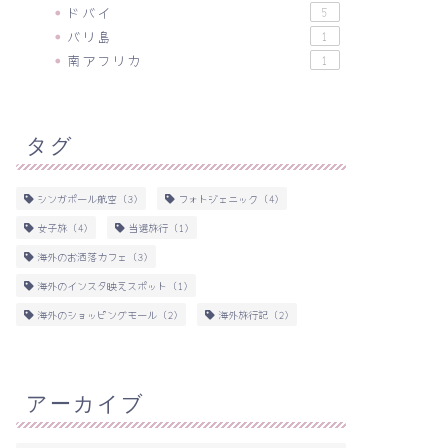
ドバイ
5
バリ島
1
南アフリカ
1
タグ
シンガポール航空
(3)
フォトジェニック
(4)
女子旅
(4)
当選旅行
(1)
海外のお洒落カフェ
(3)
海外のインスタ映えスポット
(1)
海外のショッピングモール
(2)
海外旅行記
(2)
アーカイブ