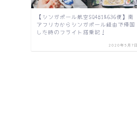
【シンガポール航空SQ481&636便】南
アフリカからシンガポール経由で帰国
した時のフライト搭乗記！
2020年5月7